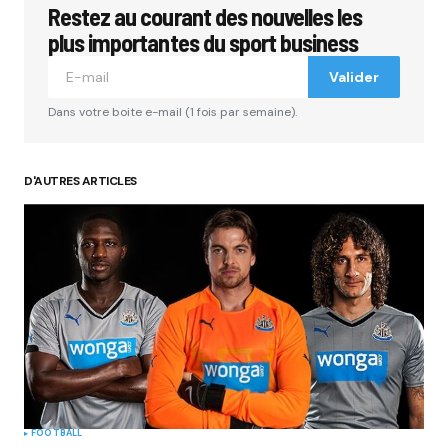
Restez au courant des nouvelles les
Votre adresse e-mail ne sera pas publiée.
Les
champs obligatoires sont indiqués avec
*
plus importantes du sport business
Valider
Comment
*
Dans votre boite e-mail (1 fois par semaine).
D'AUTRES ARTICLES
Your Name
*
Your E-mail
*
Submit Comment
FOOTBALL