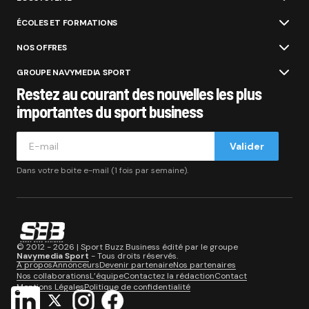
ÉCOLES ET FORMATIONS
NOS OFFRES
GROUPE NAVYMEDIA SPORT
Restez au courant des nouvelles les plus
importantes du sport business
Valider
Dans votre boite e-mail (1 fois par semaine).
© 2012 - 2026 | Sport Buzz Business édité par le groupe
Navymedia Sport
- Tous droits réservés.
A propos
Annonceurs
Devenir partenaire
Nos partenaires
Nos collaborations
L’équipe
Contactez la rédaction
Contact
Mentions Légales
Politique de confidentialité