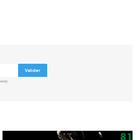
ndiqués
Valider
ine).