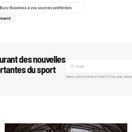
 Buzz Business à vos sources préférées
mment
se e-mail ne sera pas publiée.
Les champs obligatoires sont i
urant des nouvelles
ortantes du sport
*
Dans votre boite e-mail (1 fois par sema
*
Your E-mail
*
Comment