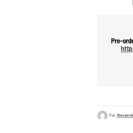
Pre-ord
http
Par
Alexandr