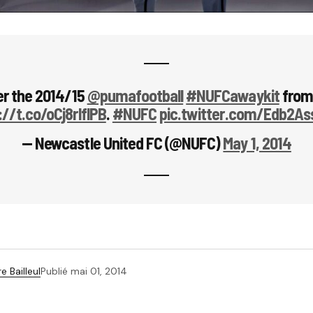
er the 2014/15
@pumafootball
#NUFCawaykit
from
://t.co/oCj8rlflPB
.
#NUFC
pic.twitter.com/Edb2A
— Newcastle United FC (@NUFC)
May 1, 2014
e Bailleul
Publié
mai 01, 2014