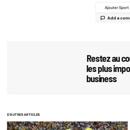
Ajouter Sport
Add a co
Votre adres
avec
*
Restez au co
les plus imp
Comment
business
Your Name
D'AUTRES ARTICLES
Submit 