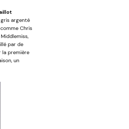
illot
gris argenté
rs comme Chris
 Middlemiss,
illé par de
r la première
aison, un