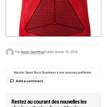
Par
Kevin Geoffroy
Publié
février 15, 2014
Ajouter Sport Buzz Business à vos sources préférées
Add a comment
Restez au courant des nouvelles les
Votre adresse e-mail ne sera pas publiée.
Les
champs obligatoires sont indiqués avec
*