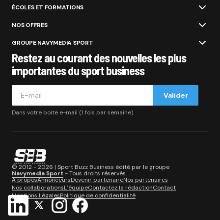
ÉCOLES ET FORMATIONS
NOS OFFRES
GROUPE NAVYMEDIA SPORT
Restez au courant des nouvelles les plus
importantes du sport business
Valider
Dans votre boite e-mail (1 fois par semaine).
© 2012 - 2026 | Sport Buzz Business édité par le groupe
Navymedia Sport
- Tous droits réservés.
A propos
Annonceurs
Devenir partenaire
Nos partenaires
Nos collaborations
L’équipe
Contactez la rédaction
Contact
Mentions Légales
Politique de confidentialité