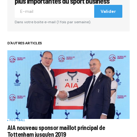
plus importantes du sport business
Valider
Comment
*
Dans votre boite e-mail (1 fois par semaine).
D'AUTRES ARTICLES
Your Name
*
Your E-mail
*
Submit Comment
FOOTBALL
AIA nouveau sponsor maillot principal de
Tottenham jusqu’en 2019