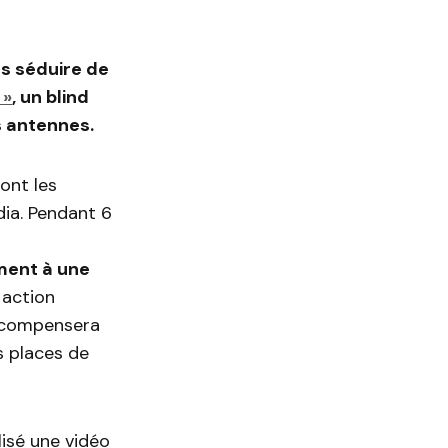
s séduire de
 »
, un blind
s antennes.
ont les
dia. Pendant 6
ment à une
 action
récompensera
s places de
isé une vidéo