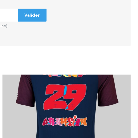
Valider
ine).