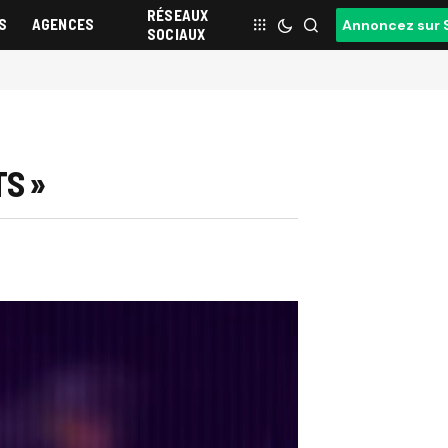
RÉSEAUX
S
AGENCES
Annoncez sur 
SOCIAUX
TS »