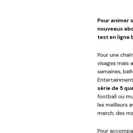
Pour animer s
nouveaux abo
test en ligne
Pour une chaîn
visages mais a
semaines, beI
Entertainment
série de 5 qu
football ou mu
les meilleurs
match, des mai
Pour accompagn