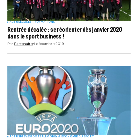
ACTUS
ÉCOLES - FORMATIONS
Rentrée décalée : se réorienter dès janvier 2020
dans le sport business !
Par
Partenaire
4 décembre 2019
ACTUS
BRÈVES
FOOTBALL
MONEY & ÉCONOMIE DU SPORT