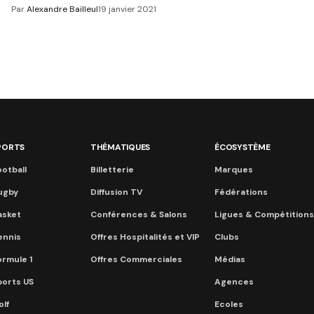
Par
Alexandre Bailleul
19 janvier 2021
PORTS
THÉMATIQUES
ÉCOSYSTÈME
otball
Billetterie
Marques
ugby
Diffusion TV
Fédérations
asket
Conférences & Salons
Ligues & Compétitions
ennis
Offres Hospitalités et VIP
Clubs
ormule 1
Offres Commerciales
Médias
ports US
Agences
lf
Ecoles