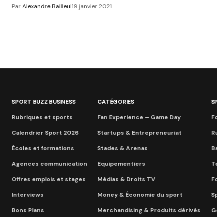
Par
Alexandre Bailleul
19 janvier 2021
SPORT BUZZ BUSINESS
CATÉGORIES
S
Rubriques et sports
Fan Experience – Game Day
Fo
Calendrier Sport 2026
Startups & Entrepreneuriat
R
Écoles et formations
Stades & Arenas
B
Agences communication
Equipementiers
T
Offres emplois et stages
Médias & Droits TV
F
Interviews
Money & Économie du sport
S
Bons Plans
Merchandising & Produits dérivés
Go