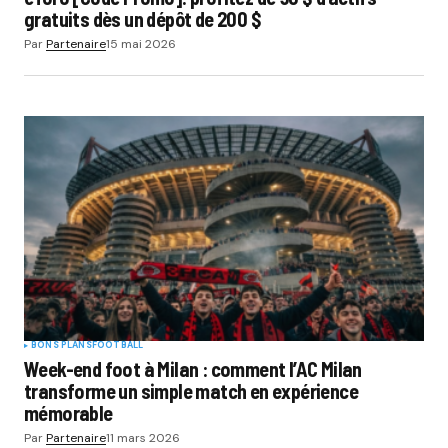
gratuits dès un dépôt de 200 $
Par
Partenaire
15 mai 2026
BONS PLANS
FOOTBALL
Week-end fo‌ot à M​ilan : co​mm‍ent l’AC Milan
transforme un simple match en ex‍périence
mémor‌able
Par
Partenaire
11 mars 2026