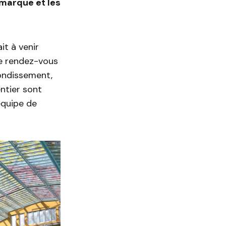
 marque et les
it à venir
Le rendez-vous
rondissement,
ntier sont
équipe de