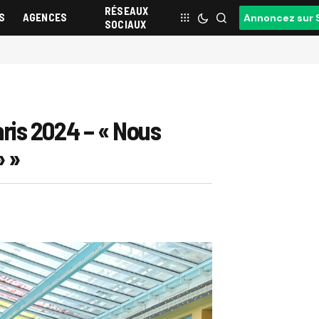
RÉSEAUX
S
AGENCES
Annoncez sur 
SOCIAUX
ris 2024 – « Nous
» »