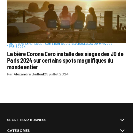
ACTUS
FAN EXPERIENCE - GAME DAY
FOOD & BEVERAGE
JEUX OLYMPIQUES
PARIS 2024
La bière Corona Cero installe des sièges des JO de
Paris 2024 sur certains spots magnifiques du
monde entier
Par
Alexandre Bailleul
25 juillet 2024
SPORT BUZZ BUSINESS
CATÉGORIES