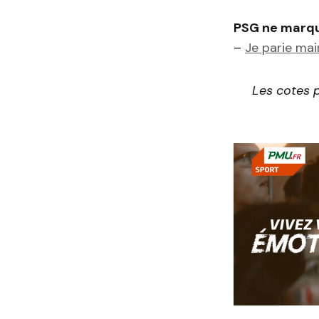
PSG ne marque
–
Je parie ma
Les cotes p