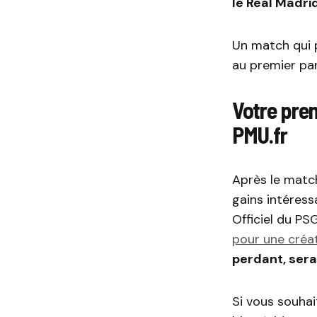
le Real Madri
Un match qui 
au premier pa
Votre prem
PMU.fr
Après le match
gains intéress
Officiel du PS
pour une créa
perdant, sera
Si vous souhai