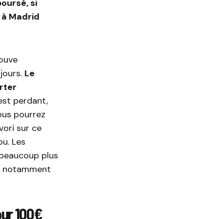
oursé, si
 à Madrid
rouve
jours.
Le
rter
 est perdant,
ous pourrez
vori sur ce
ou. Les
beaucoup plus
er notamment
our 100€