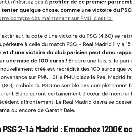
nt), n’hésitez pas à
profiter de ce premier pari remb
r tenter quelque chose, comme une victoire du PSG
votre compte dès maintenant sur PMU, c’est ici
l’extérieur, la cote d’une victoire du PSG (4,60) se ret
périeure à celle du match PSG – Real Madrid il y a 15 
 et d’une victoire du club parisien peut donc rappo
r une mise de 100 euros !
Encore une fois, si le pari
nouvellement créé est recrédité des 100 euros que v
convenance sur PMU. Si le PMU place le Real Madrid fa
 1,80), le choix du PSG ne semble pas complètement f
rent Blanc auront certainement à cœur de montrer 
récédent affrontement. Le Real Madrid devra se pass
ema ou encore de Gareth Bale.
u PSG 2-1 à Madrid : Empochez 1200€ p