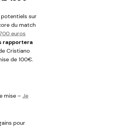
 potentiels sur
score du match
 700 euros
s rapportera
de Cristiano
mise de 100€.
de mise –
Je
gains pour