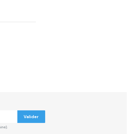
ndiqués
Valider
ine).