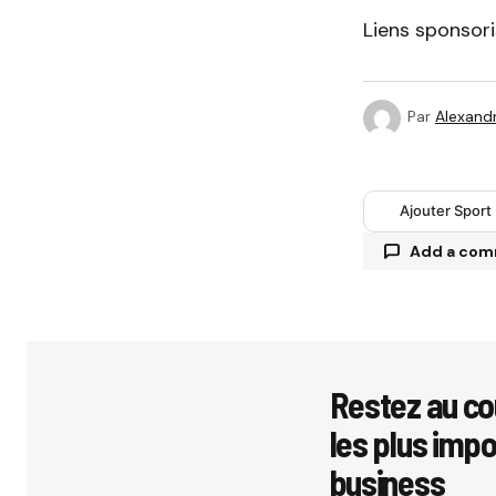
Liens sponsor
Par
Alexandr
Ajouter Sport
Add a co
Votre adres
avec
*
Restez au co
les plus imp
Comment
business