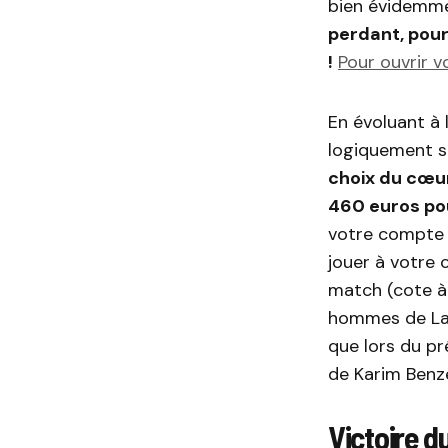
bien évidemme
perdant, pou
!
Pour ouvrir 
En évoluant à 
logiquement su
choix du cœur
460 euros pou
votre compte 
jouer à votre 
match (cote à
hommes de Lau
que lors du p
de Karim Benz
Victoire d