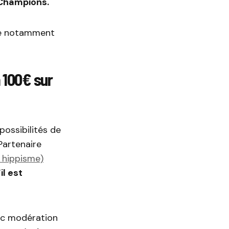
 Champions.
ce notamment
 100€ sur
possibilités de
Partenaire
, hippisme)
il est
vec modération