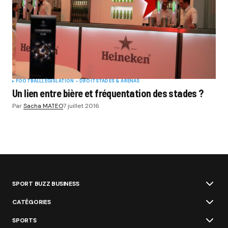
FOOTBALL
LÉGISLATION - DROIT
STADES & ARENAS
Un lien entre bière et fréquentation des stades ?
Par
Sacha MATEO
7 juillet 2016
SPORT BUZZ BUSINESS
CATÉGORIES
SPORTS