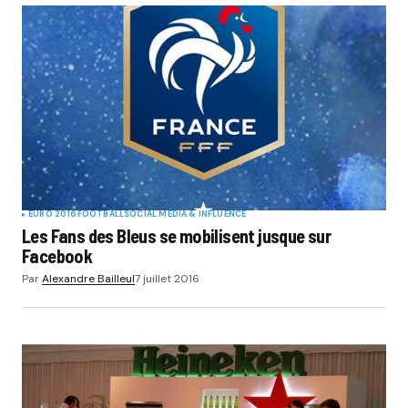
EURO 2016
FOOTBALL
SOCIAL MÉDIA & INFLUENCE
Les Fans des Bleus se mobilisent jusque sur
Facebook
Par
Alexandre Bailleul
7 juillet 2016