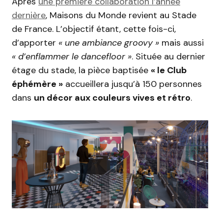
Après
une première collaboration l’année
dernière
, Maisons du Monde revient au Stade
de France.
L’objectif étant, cette fois-ci,
d’apporter
« une ambiance
groovy
»
mais aussi
« d’enflammer le
dancefloor »
.
Située au dernier
étage du stade, la pièce baptisée
« le Club
éphémère »
accueillera jusqu’à 150 personnes
dans
un décor aux couleurs vives et rétro
.