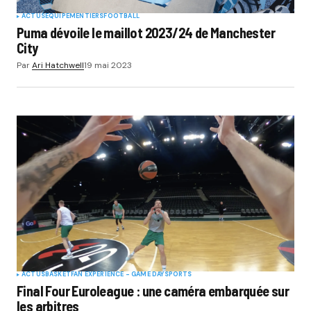
ACTUS
EQUIPEMENTIERS
FOOTBALL
Puma dévoile le maillot 2023/24 de Manchester
City
Par
Ari Hatchwell
19 mai 2023
ACTUS
BASKET
FAN EXPERIENCE - GAME DAY
SPORTS
Final Four Euroleague : une caméra embarquée sur
les arbitres