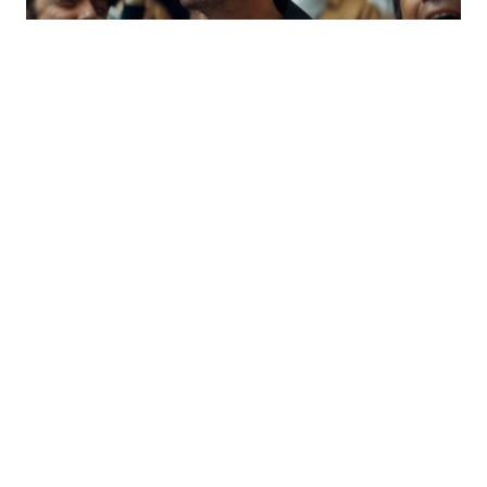
ACTUS
FOOTBALL
JEUX HASARD / PARIS SPORTIFS / POKER
PMU dévoile sa nouvelle publicité avec un Antoine
Griezmann à moitié sourd
Par
Alexandre Bailleul
3 juin 2022