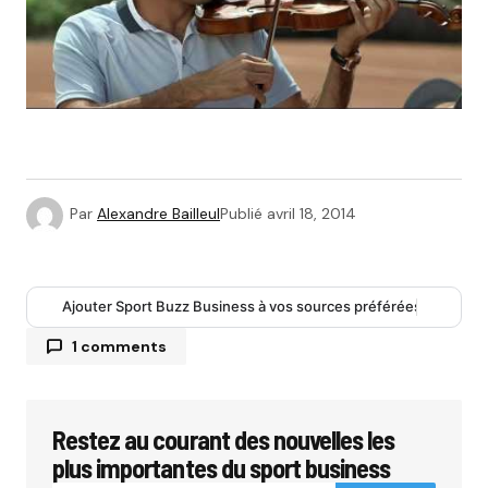
Par
Alexandre Bailleul
Publié
avril 18, 2014
Ajouter Sport Buzz Business à vos sources préférées
1 comments
Restez au courant des nouvelles les
Votre adresse e-mail ne sera pas publiée.
Les
champs obligatoires sont indiqués avec
*
plus importantes du sport business