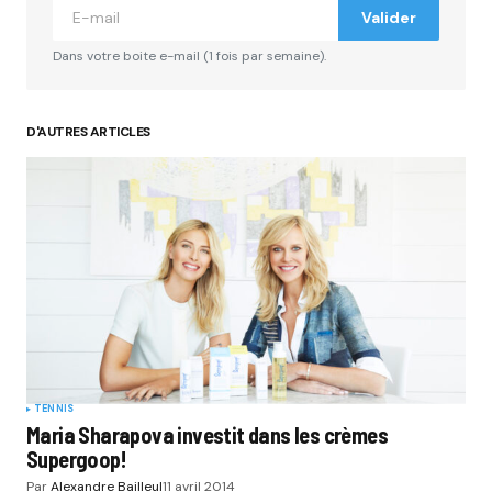
Valider
Comment
*
Dans votre boite e-mail (1 fois par semaine).
D'AUTRES ARTICLES
Your Name
*
Your E-mail
*
Submit Comment
TENNIS
Maria Sharapova investit dans les crèmes
Supergoop!
Par
Alexandre Bailleul
11 avril 2014