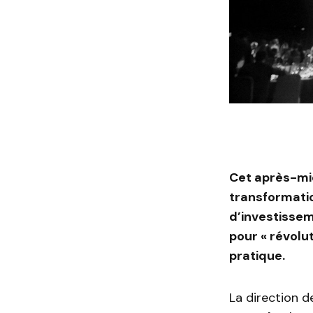
Cet après-mid
transformatio
d’investissem
pour « révolu
pratique.
La direction d