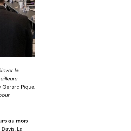
lever la
illeurs
Gerard Pique.
 pour
urs au mois
 Davis. La