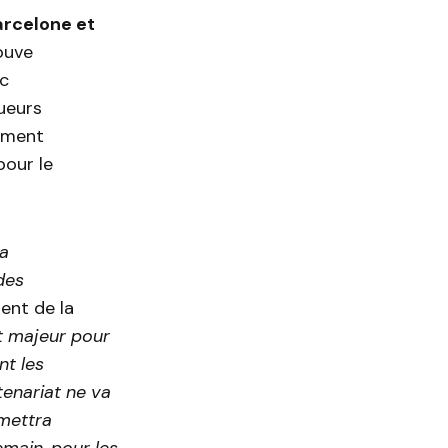
arcelone et
ouve
c
oueurs
nement
pour le
va
des
ent de la
t majeur pour
nt les
enariat ne va
rmettra
main, pour les