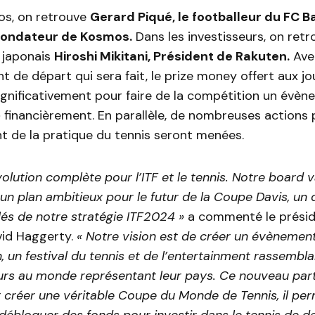
os, on retrouve
Gerard Piqué, le footballeur du FC B
 fondateur de Kosmos.
Dans les investisseurs, on retr
 japonais
Hiroshi Mikitani, Président de Rakuten.
Ave
nt de départ qui sera fait, le prize money offert aux j
gnificativement pour faire de la compétition un évè
» financièrement. En parallèle, de nombreuses actions 
 de la pratique du tennis seront menées.
volution complète pour l’ITF et le tennis. Notre board 
n plan ambitieux pour le futur de la Coupe Davis, un 
és de notre stratégie ITF2024 »
a commenté le présid
vid Haggerty.
« Notre vision est de créer un évènemen
n, un festival du tennis et de l’entertainment rassembla
eurs au monde représentant leur pays. Ce nouveau part
 créer une véritable Coupe du Monde de Tennis, il pe
ébloquer des fonds pour investir dans le tennis de de