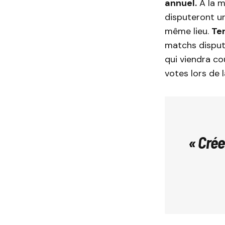
annuel.
A la m
disputeront u
même lieu.
Te
matchs disput
qui viendra co
votes lors de 
« Crée