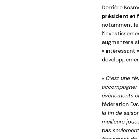
Derrière Kosm
président et
notamment le
l’investisseme
augmentera si
« intéressant 
développement
« C’est une ré
accompagner u
évènements cl
fédération Da
la fin de saiso
meilleurs jou
pas seulement
également de d