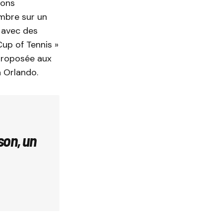
ions
mbre sur un
avec des
up of Tennis »
 proposée aux
à Orlando.
son, un