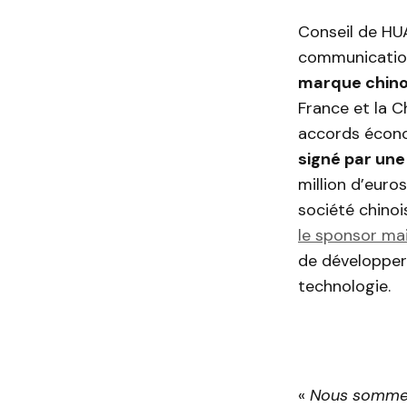
Conseil de HUA
communication
marque chinoi
France et la C
accords écon
signé par une
million d’eur
société chino
le sponsor mai
de développer
technologie.
«
Nous sommes 