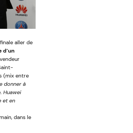
inale aller de
e d’un
vendeur
Saint-
s (mix entre
re donner à
e. Huawei
e et en
main, dans le