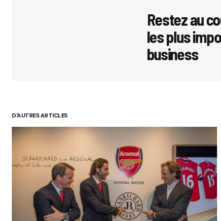
avec
*
Restez au co
les plus imp
Comment
business
Your Name
D'AUTRES ARTICLES
Submit 