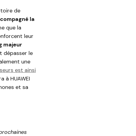
itoire de
accompagné la
e que la
enforcent leur
ng majeur
t dépasser le
galement une
seurs est ainsi
tra à HUAWEI
hones et sa
 prochaines