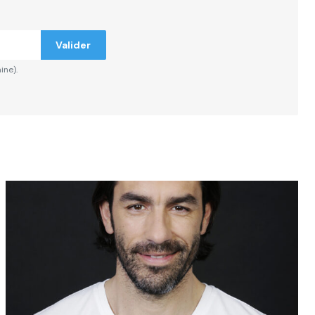
Valider
ine).