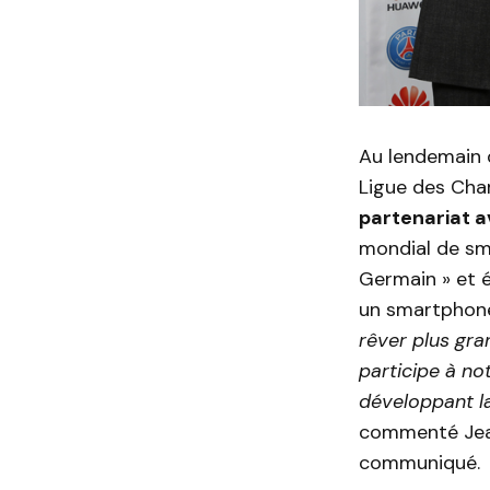
Au lendemain d
Ligue des Ch
partenariat a
mondial de sma
Germain » et é
un smartphone 
rêver plus gr
participe à no
développant la
commenté Jean
communiqué.