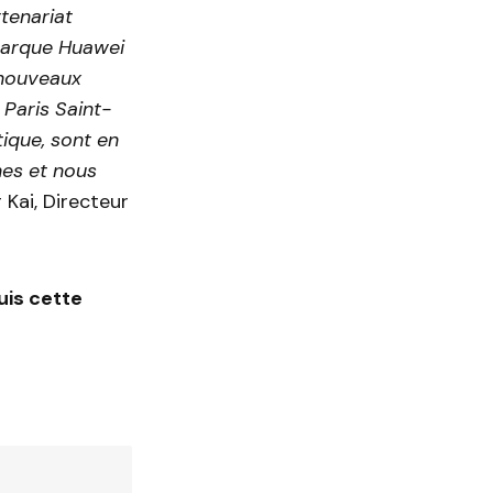
tenariat
 marque Huawei
 nouveaux
 Paris Saint-
tique, sont en
nes et nous
 Kai, Directeur
is cette