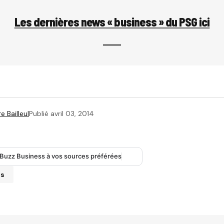
Les dernières news « business » du PSG ici
e Bailleul
Publié
avril 03, 2014
 Buzz Business à vos sources préférées
ts
se e-mail ne sera pas publiée.
Les champs obligatoires sont i