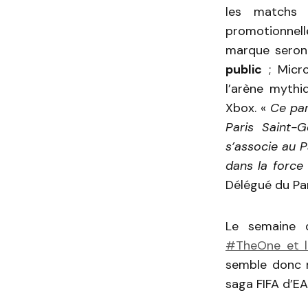
les matchs 
promotionnelle
marque seron
public
; Micro
l’arène mythi
Xbox. «
Ce par
Paris Saint-G
s’associe au P
dans la force
Délégué du Pa
Le semaine d
#TheOne et l
semble donc 
saga FIFA d’E