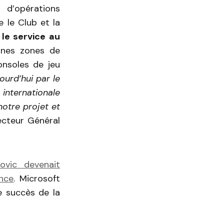
d’opérations
e le Club et la
 le service au
ines zones de
onsoles de jeu
ourd’hui par le
internationale
notre projet et
ecteur Général
movic devenait
nce
. Microsoft
 succès de la