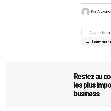
Par
Alexandr
Ajouter Sport
1 commen
Votre adres
avec
*
Restez au co
les plus imp
Comment
business