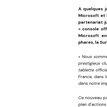
A quelques j
Microsoft et
partenariat j
« console off
Microsoft en
phares, la Sur
«
Nous sommes
prestigieux c
tablette offici
France, dans 
dans notre imp
Ce nouveau pa
plan d’action