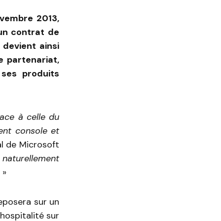
ovembre 2013,
un contrat de
 devient ainsi
e partenariat,
 ses produits
ace à celle du
ent console et
al de Microsoft
 naturellement
»
eposera sur un
ospitalité sur