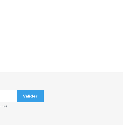
ndiqués
Valider
ine).