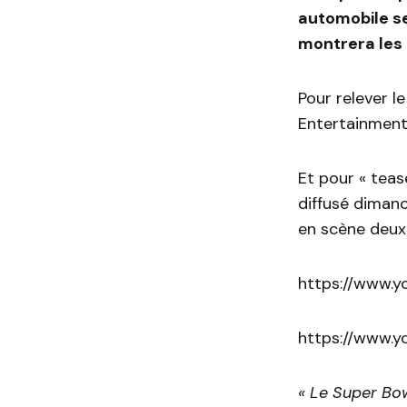
automobile se
montrera les 
Pour relever l
Entertainment
Et pour « tea
diffusé diman
en scène deux
https://www.
https://www.
« Le Super Bow