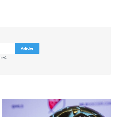
Valider
ine).