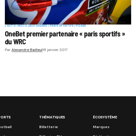
AUTO-MOTO
JEUX HASARD / PARIS SPORTIFS / POKER
OneBet premier partenaire « paris sportifs »
du WRC
Par
Alexandre Bailleul
18 janvier 2017
PORTS
THÉMATIQUES
ÉCOSYSTÈME
otball
Billetterie
Marques