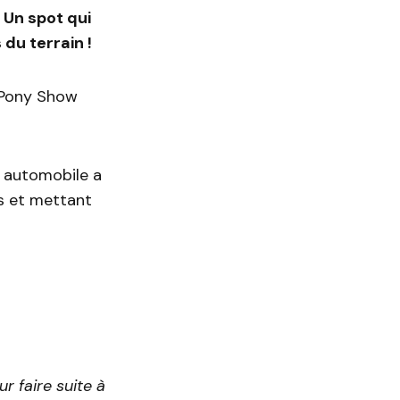
 Un spot qui
du terrain !
t Pony Show
r automobile a
s et mettant
r faire suite à