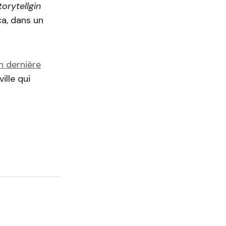
orytellgin
a, dans un
n dernière
ille qui