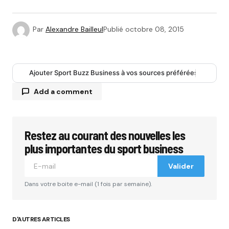
Par
Alexandre Bailleul
Publié
octobre 08, 2015
Ajouter Sport Buzz Business à vos sources préférées
Add a comment
Restez au courant des nouvelles les
Votre adresse e-mail ne sera pas publiée.
Les
champs obligatoires sont indiqués avec
*
plus importantes du sport business
Valider
Comment
*
Dans votre boite e-mail (1 fois par semaine).
D'AUTRES ARTICLES