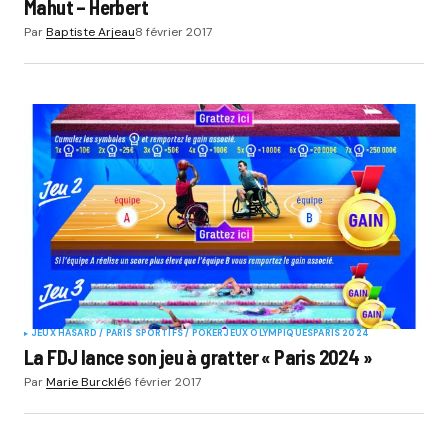
Mahut – Herbert
Par
Baptiste Arjeau
8 février 2017
JEUX HASARD / PARIS SPORTIFS / POKER
JEUX OLYMPIQUES
PARIS 2024
La FDJ lance son jeu à gratter « Paris 2024 »
Par
Marie Burcklé
6 février 2017