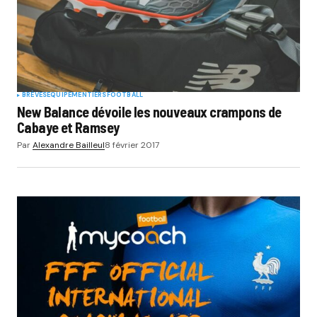
BRÈVES
EQUIPEMENTIERS
FOOTBALL
New Balance dévoile les nouveaux crampons de
Cabaye et Ramsey
Par
Alexandre Bailleul
8 février 2017