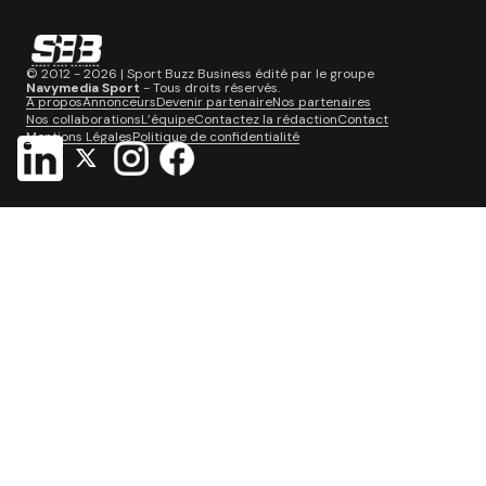
© 2012 - 2026 | Sport Buzz Business édité par le groupe
Navymedia Sport
- Tous droits réservés.
A propos
Annonceurs
Devenir partenaire
Nos partenaires
Nos collaborations
L’équipe
Contactez la rédaction
Contact
Mentions Légales
Politique de confidentialité