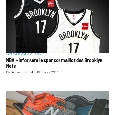
BASKET
BRÈVES
SPORTS US
NBA – Infor sera le sponsor maillot des Brooklyn
Nets
Par
Alexandre Bailleul
8 février 2017