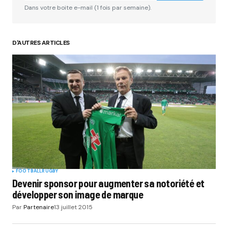
Dans votre boite e-mail (1 fois par semaine).
D'AUTRES ARTICLES
Your Name
*
Your E-mail
*
Submit Comment
FOOTBALL
RUGBY
Devenir sponsor pour augmenter sa notoriété et
développer son image de marque
Par
Partenaire
13 juillet 2015