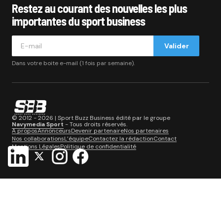
Restez au courant des nouvelles les plus
importantes du sport business
Valider
Dans votre boite e-mail (1 fois par semaine).
© 2012 - 2026 | Sport Buzz Business édité par le groupe
Navymedia Sport
- Tous droits réservés.
A propos
Annonceurs
Devenir partenaire
Nos partenaires
Nos collaborations
L’équipe
Contactez la rédaction
Contact
Mentions Légales
Politique de confidentialité