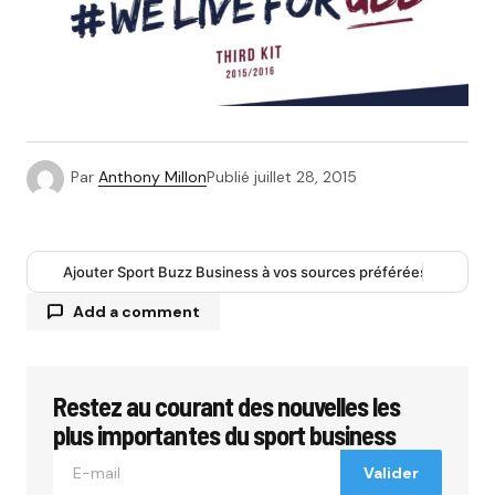
Par
Anthony Millon
Publié
juillet 28, 2015
Ajouter Sport Buzz Business à vos sources préférées
Add a comment
Restez au courant des nouvelles les
Votre adresse e-mail ne sera pas publiée.
Les
champs obligatoires sont indiqués avec
*
plus importantes du sport business
Valider
Comment
*