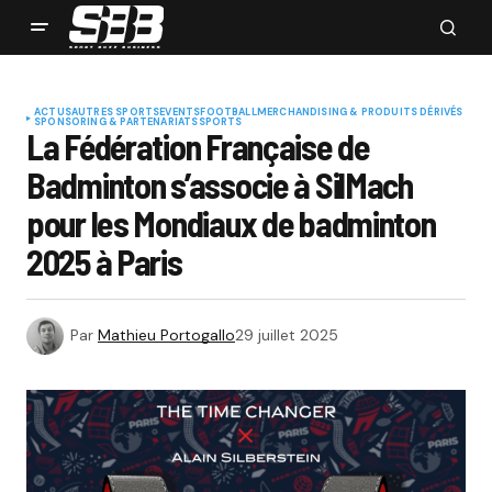
ACTUS
AUTRES SPORTS
EVENTS
FOOTBALL
MERCHANDISING & PRODUITS DÉRIVÉS
SPONSORING & PARTENARIATS
SPORTS
La Fédération Française de
Badminton s’associe à SilMach
pour les Mondiaux de badminton
2025 à Paris
Par
Mathieu Portogallo
29 juillet 2025