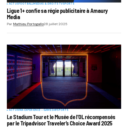
ACTUS
FOOTBALL
MÉDIAS & DROITS TV
SPORTS
Ligue 1+ confie sa régie publicitaire à Amaury
Media
Par
Mathieu Portogallo
28 juillet 2025
ACTUS
FAN EXPERIENCE - GAME DAY
SPORTS
Le Stadium Tour et le Musée de l’OL récompensés
par le Tripadvisor Traveler’s Choice Award 2025