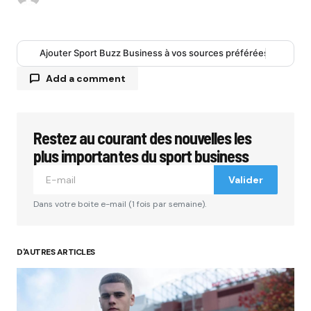
Ajouter Sport Buzz Business à vos sources préférées
Add a comment
Restez au courant des nouvelles les
Votre adresse e-mail ne sera pas publiée.
Les
champs obligatoires sont indiqués avec
*
plus importantes du sport business
Valider
Comment
*
Dans votre boite e-mail (1 fois par semaine).
D'AUTRES ARTICLES
Your Name
*