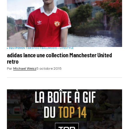
Your E-mail
*
Submit Comment
EQUIPEMENTIERS
FOOTBALL
MODE - LIFESTYLE
adidas lance une collection Manchester United
retro
Par
Michael Weisz
5 octobre 2015