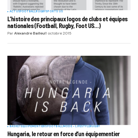
ACTUS
FOOTBALL
RUGBY
SPORTS US
L’histoire des principaux logos de clubs et équipes
nationales (Football, Rugby, Foot US…)
Par
Alexandre Bailleul
1 octobre 2015
BASKET
EQUIPEMENTIERS
FOOTBALL
MODE - LIFESTYLE
RUGBY
Hungaria, le retour en force d’un équipementier