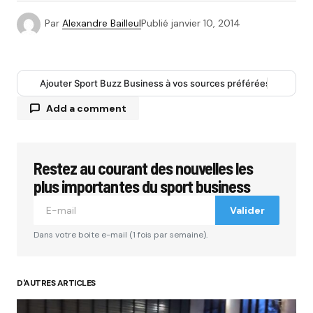
Par
Alexandre Bailleul
Publié
janvier 10, 2014
Ajouter Sport Buzz Business à vos sources préférées
Add a comment
Restez au courant des nouvelles les
Votre adresse e-mail ne sera pas publiée.
Les
champs obligatoires sont indiqués avec
*
plus importantes du sport business
Valider
Comment
*
Dans votre boite e-mail (1 fois par semaine).
D'AUTRES ARTICLES
Your Name
*