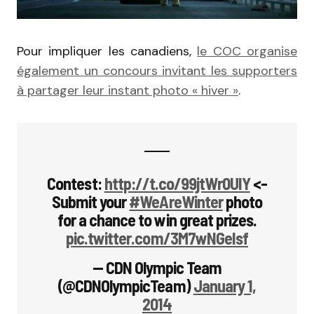
Pour impliquer les canadiens,
le COC organise
également un concours invitant les supporters
à partager leur instant photo « hiver »
.
Contest:
http://t.co/99jtWr0UlY
<-
Submit your
#WeAreWinter
photo
for a chance to win great prizes.
pic.twitter.com/3M7wNGeIsf
— CDN Olympic Team
(@CDNOlympicTeam)
January 1,
2014