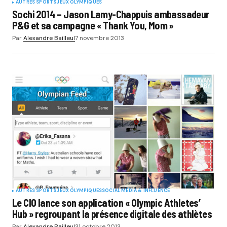
AUTRES SPORTS
JEUX OLYMPIQUES
Sochi 2014 – Jason Lamy-Chappuis ambassadeur
P&G et sa campagne « Thank You, Mom »
Par
Alexandre Bailleul
7 novembre 2013
AUTRES SPORTS
JEUX OLYMPIQUES
SOCIAL MÉDIA & INFLUENCE
Le CIO lance son application « Olympic Athletes’
Hub » regroupant la présence digitale des athlètes
Par
Alexandre Bailleul
31 octobre 2013