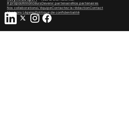
A propos
Annonceurs
Devenir partenaire
Nos partenaires
Nos collaborations
L’équipe
Contactez la rédaction
Contact
Mentions Légales
Politique de confidentialité