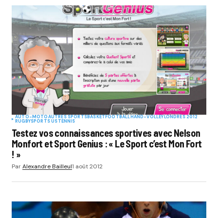
AUTO-MOTO
AUTRES SPORTS
BASKET
FOOTBALL
HAND-VOLLEY
LONDRES 2012
RUGBY
SPORTS US
TENNIS
Testez vos connaissances sportives avec Nelson
Monfort et Sport Genius : « Le Sport c’est Mon Fort
! »
Par
Alexandre Bailleul
1 août 2012