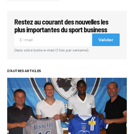
Restez au courant des nouvelles les
Votre adresse e-mail ne sera pas publiée.
Les
champs obligatoires sont indiqués avec
*
plus importantes du sport business
Valider
Comment
*
Dans votre boite e-mail (1 fois par semaine).
D'AUTRES ARTICLES
Your Name
*
Your E-mail
*
Submit Comment