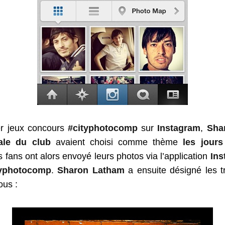
r jeux concours
#cityphotocomp
sur
Instagram
,
Sha
tale du club
avaient choisi comme thème
les jours
s fans ont alors envoyé leurs photos via l’application
Ins
typhotocomp
.
Sharon Latham
a ensuite désigné les tr
ous :