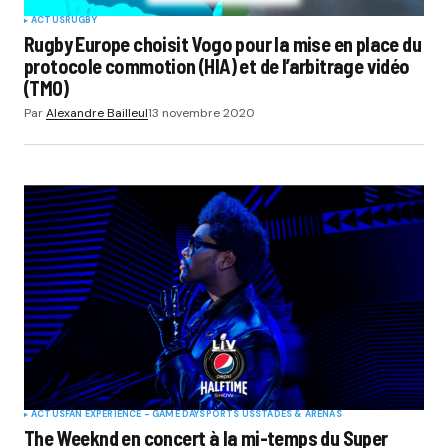
ACTUS
RUGBY
Rugby Europe choisit Vogo pour la mise en place du
protocole commotion (HIA) et de l’arbitrage vidéo
(TMO)
Par
Alexandre Bailleul
13 novembre 2020
ACTUS
FAN EXPERIENCE - GAME DAY
SPORTS US
STADES & ARENAS
The Weeknd en concert à la mi-temps du Super