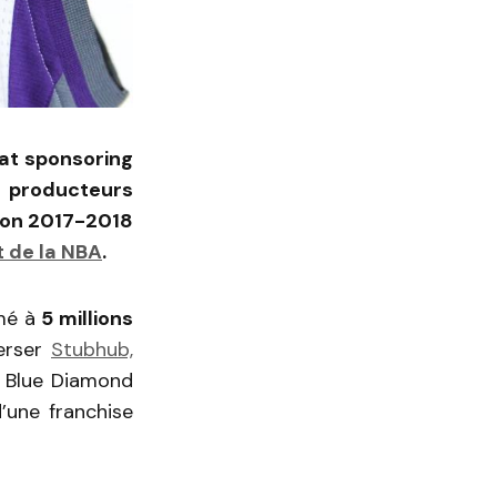
rat sponsoring
 producteurs
ison 2017-2018
t de la NBA
.
imé à
5 millions
verser
Stubhub,
, Blue Diamond
’une franchise