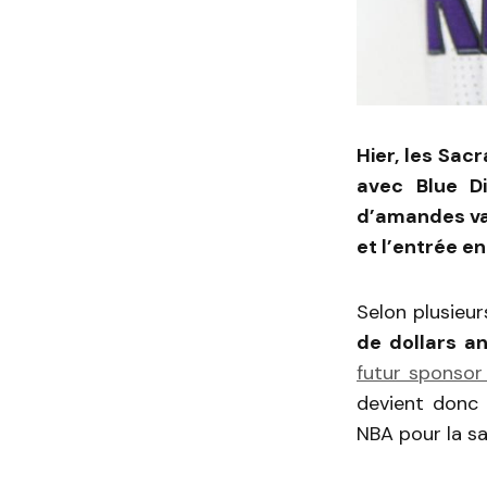
Hier, les Sac
avec Blue D
d’amandes va 
et l’entrée e
Selon plusieu
de dollars a
futur sponsor 
devient donc 
NBA pour la sa