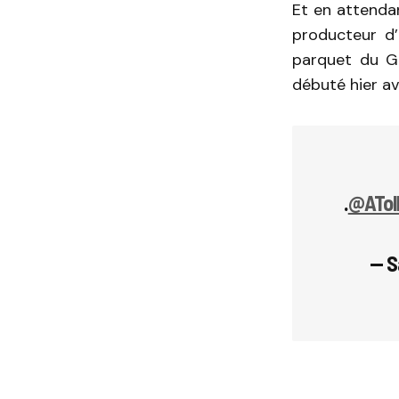
Et en attendan
producteur d’
parquet du Go
débuté hier av
.
@ATol
— S