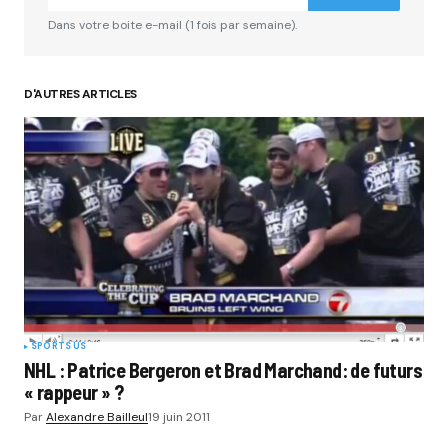
Comment
*
Dans votre boite e-mail (1 fois par semaine).
D'AUTRES ARTICLES
Your Name
*
Your E-mail
*
Submit Comment
SPORTS US
NHL : Patrice Bergeron et Brad Marchand: de futurs
« rappeur » ?
Par
Alexandre Bailleul
19 juin 2011