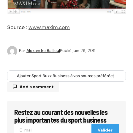
Source :
www.maxim.com
Par
Alexandre Bailleul
Publié
juin 28, 2011
Ajouter Sport Buzz Business à vos sources préférées
Add a comment
Restez au courant des nouvelles les
Votre adresse e-mail ne sera pas publiée.
Les
champs obligatoires sont indiqués avec
*
plus importantes du sport business
Valider