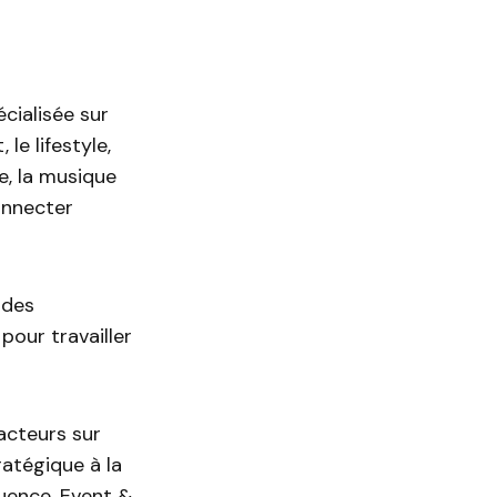
cialisée sur
le lifestyle,
de, la musique
onnecter
 des
pour travailler
acteurs sur
ratégique à la
luence, Event &