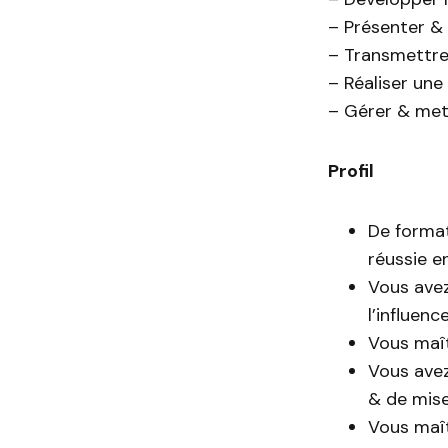
– Présenter & 
– Transmettre 
– Réaliser une
– Gérer & mett
Profil
De format
réussie e
Vous avez
l’influenc
Vous maît
Vous avez
& de mise
Vous maît