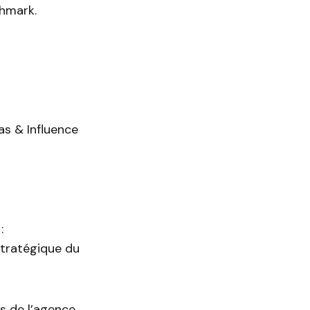
hmark.
as & Influence
:
 stratégique du
s de l’agence.