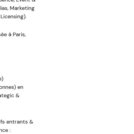
ias, Marketing
Licensing).
e à Paris,
e)
sonnes) en
ategic &
efs entrants &
nce :