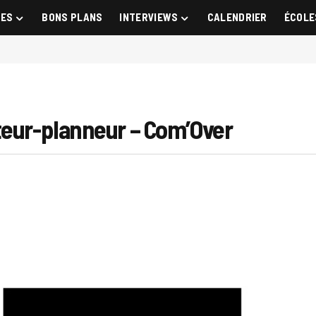
GES
BONS PLANS
INTERVIEWS
CALENDRIER
ÉCOLE
teur-planneur – Com’Over