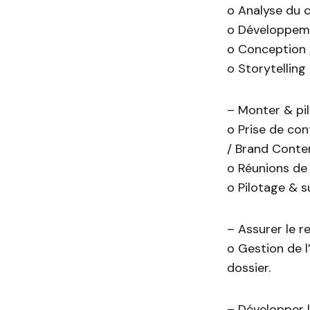
o Analyse du 
o Développeme
o Conception 
o Storytelling
– Monter & pil
o Prise de con
/ Brand Conten
o Réunions de
o Pilotage & su
– Assurer le r
o Gestion de l
dossier.
– Développer l