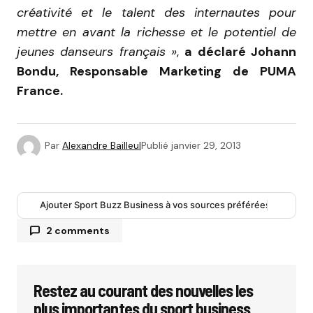
créativité et le talent des internautes pour
mettre en avant la richesse et le potentiel de
jeunes danseurs français »
,
a déclaré Johann
Bondu, Responsable Marketing de PUMA
France.
Par
Alexandre Bailleul
Publié
janvier 29, 2013
Ajouter Sport Buzz Business à vos sources préférées
2 comments
Cool Cool Sport
3 février 2013 à 10 h 20 min
Une tournée mondiale emmènera les 5
Restez au courant des nouvelles les
gagnants dans des grandes villes de la Street
plus importantes du sport business