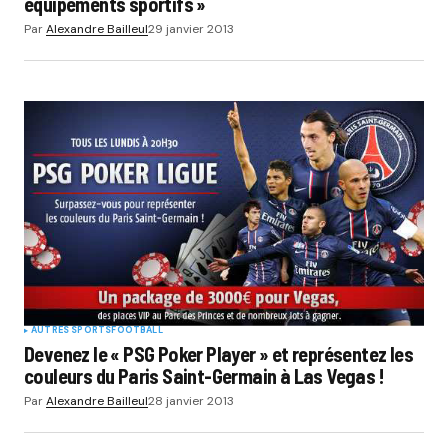
équipements sportifs »
champs obligatoires sont indiqués avec
*
Par
Alexandre Bailleul
29 janvier 2013
Comment
*
Your Name
*
Your E-mail
*
Submit Comment
AUTRES SPORTS
FOOTBALL
Devenez le « PSG Poker Player » et représentez les
couleurs du Paris Saint-Germain à Las Vegas !
Par
Alexandre Bailleul
28 janvier 2013