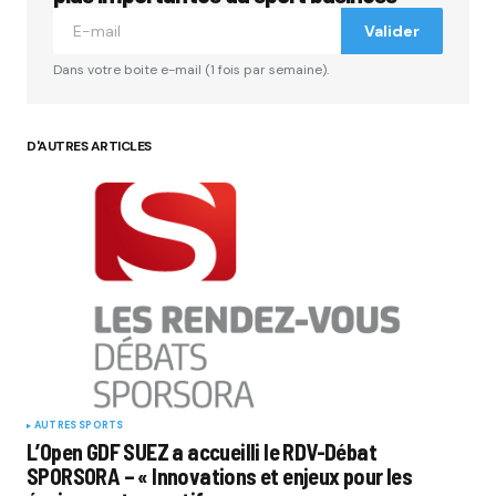
Culture : Los Angeles, New-York, Tokyo, Seoul,
Valider
Londres, Berlin.
Dans votre boite e-mail (1 fois par semaine).
Répondre
D'AUTRES ARTICLES
Cool Cool Sport
3 février 2013 à 10 h 30 min
La tournée mondiale prévue pour les 5
gagnants passera les grandes villes de la street
culture : Los Angeles, New-York, Tokyo, Seoul,
Londres et Berlin.
Répondre
AUTRES SPORTS
L’Open GDF SUEZ a accueilli le RDV-Débat
SPORSORA – « Innovations et enjeux pour les
Votre adresse e-mail ne sera pas publiée.
Les