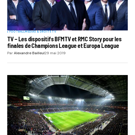
FOOTBALL
MÉDIAS & DROITS TV
TV – Les dispositifs BFMTV et RMC Story pour les
finales de Champions League et Europa League
Par
Alexandre Bailleul
29 mai 2019