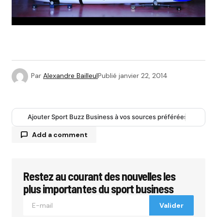
Par
Alexandre Bailleul
Publié
janvier 22, 2014
Ajouter Sport Buzz Business à vos sources préférées
Add a comment
Restez au courant des nouvelles les
Votre adresse e-mail ne sera pas publiée.
Les
champs obligatoires sont indiqués avec
*
plus importantes du sport business
Valider
Comment
*