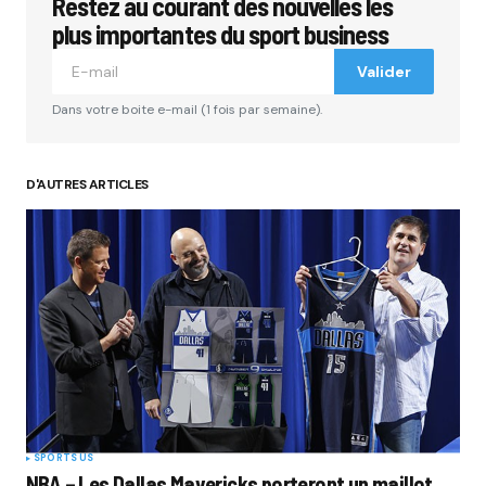
Restez au courant des nouvelles les
Votre adresse e-mail ne sera pas publiée.
Les
champs obligatoires sont indiqués avec
*
plus importantes du sport business
Valider
Comment
*
Dans votre boite e-mail (1 fois par semaine).
D'AUTRES ARTICLES
Your Name
*
Your E-mail
*
Submit Comment
SPORTS US
NBA – Les Dallas Mavericks porteront un maillot