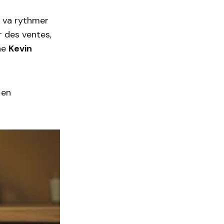
ve va rythmer
r des ventes,
ne
Kevin
 en