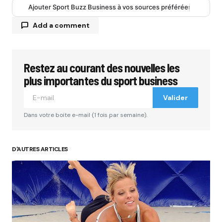
Ajouter Sport Buzz Business à vos sources préférées
Add a comment
Restez au courant des nouvelles les
Votre adresse e-mail ne sera pas publiée.
Les
champs obligatoires sont indiqués avec
*
plus importantes du sport business
Valider
Comment
*
Dans votre boite e-mail (1 fois par semaine).
D'AUTRES ARTICLES
Your Name
*
Your E-mail
*