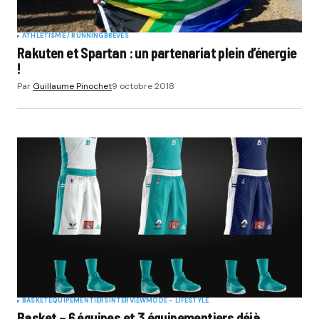
ATHLÉTISME / RUNNING
BRÈVES
Rakuten et Spartan : un partenariat plein d’énergie
!
Par
Guillaume Pinochet
9 octobre 2018
BASKET
EQUIPEMENTIERS
INTERVIEW
MODE - LIFESTYLE
Basket – 6 équipes et 3 équipementiers déjà