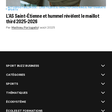
ACTUS
FOOTBALL
MODE - LIFESTYLE
RSE & IMPACT
SPONSORING & PARTENARIATS
SPORTS
L’AS Saint-Étienne et hummel révèlent le maillot
third 2025-2026
Par
Mathieu Portogallo
1 août 2025
SPORT BUZZ BUSINESS
CATÉGORIES
SPORTS
THÉMATIQUES
ÉCOSYSTÈME
ÉCOLES ET FORMATIONS