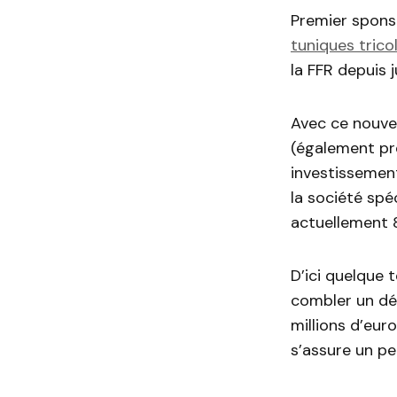
Premier sponso
tuniques trico
la
FFR depuis j
Avec ce nouvea
(
également pré
investissement
la société spéc
actuellement 8
D’ici quelque 
combler un déf
millions d’euro
s’assure un pe