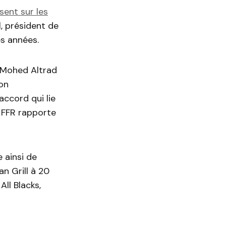
sent sur les
ll, président de
es années.
Mohed
Altrad
son
l’accord qui lie
a
FFR
rapporte
 ainsi de
an Grill à 20
s
All
Blacks,