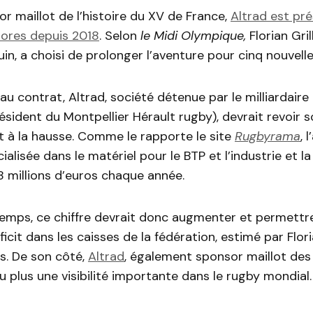
r maillot de l’histoire du XV de France,
Altrad
est pré
lores depuis 2018
.
Selon
le Midi Olympique,
Florian Gri
uin
, a choisi de prolonger l’aventure pour cinq nouvell
u contrat, Altrad, société détenue par le milliardaire
sident du Montpellier Hérault rugby), devrait revoir 
 à la hausse.
Comme le rapporte le site
Rugbyrama
, 
ialisée dans le matériel pour le BTP et l’industrie et l
 millions d’euros chaque année.
temps, ce chiffre devrait donc augmenter et permettre
icit dans les caisses de la fédération, estimé par Flori
s.
De son côté,
Altrad
, également sponsor maillot de
u plus une visibilité importante dans le rugby mondial.