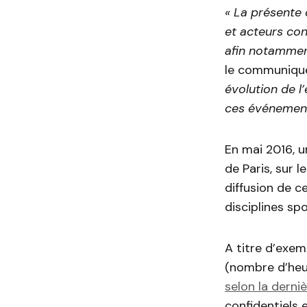
« La présente 
et acteurs con
afin notamment
le communiqu
évolution de l
ces événement
En mai 2016, u
de Paris, sur l
diffusion de c
disciplines sp
A titre d’exem
(nombre d’heure
selon la derni
confidentiels 