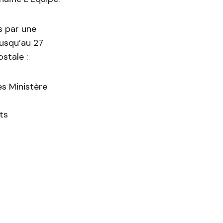
s par une
jusqu’au 27
stale :
es Ministère
ts