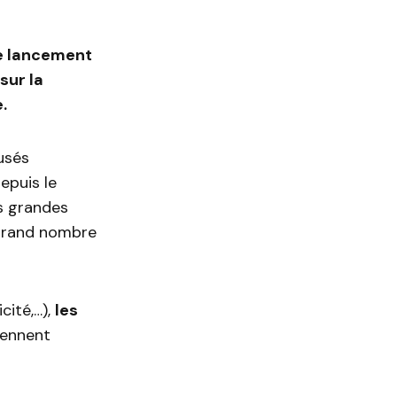
le lancement
sur la
.
fusés
epuis le
s grandes
 grand nombre
cité,…),
les
iennent