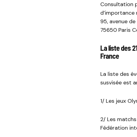
Consultation 
d’importance 
95, avenue de
75650 Paris C
La liste des 
France
La liste des é
susvisée est a
1/ Les jeux Oly
2/ Les matchs 
Fédération int