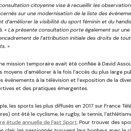
consultation citoyenne vise à recueillir les observatio
cernés sur une modernisation de la liste des événeme
 d’améliorer la visibilité du sport féminin et du handi
é.
« La présente consultation porte également sur une
’encadrement de l’attribution initiale des droits de tou
s. »
ne mission temporaire avait été confiée à David Assou
es moyens d’améliorer à la fois l’accès du plus large pub
es événements à la télévision et l’exposition de la dive
ortives et des pratiques émergentes.
ple, les sports les plus diffusés en 2017 sur France Tél
s) ont été le cyclisme, le rugby, le tennis, l’athlétisme
ère étude annuelle de Fast Sport.
Pour trouver des spo
en clair, les passionnés trouvent leur bonheur avec la c