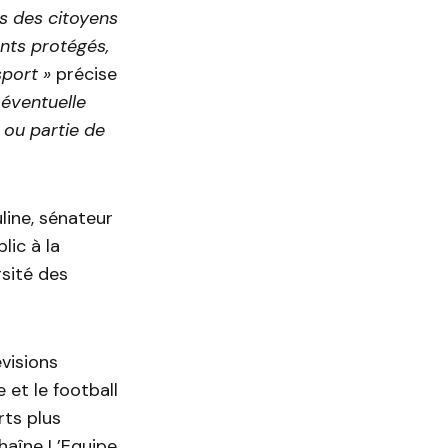
ns des citoyens
nts protégés,
sport »
précise
 éventuelle
t ou partie de
line, sénateur
lic à la
rsité des
évisions
 et le football
rts plus
haîne L’Equipe.