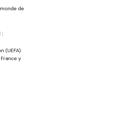
du monde de
 ;
on (UEFA)
 France y