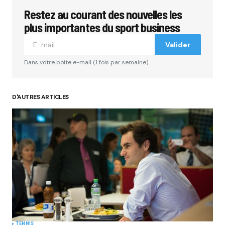
Restez au courant des nouvelles les
Votre adresse e-mail ne sera pas publiée.
Les
champs obligatoires sont indiqués avec
*
plus importantes du sport business
Valider
Comment
*
Dans votre boite e-mail (1 fois par semaine).
D'AUTRES ARTICLES
Your Name
*
Your E-mail
*
Submit Comment
TENNIS