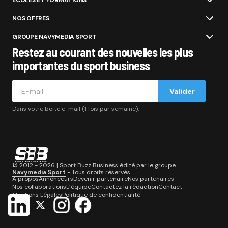
ÉCOLES ET FORMATIONS
NOS OFFRES
GROUPE NAVYMEDIA SPORT
Restez au courant des nouvelles les plus
importantes du sport business
Valider
Dans votre boite e-mail (1 fois par semaine).
© 2012 - 2026 | Sport Buzz Business édité par le groupe
Navymedia Sport
- Tous droits réservés.
A propos
Annonceurs
Devenir partenaire
Nos partenaires
Nos collaborations
L’équipe
Contactez la rédaction
Contact
Mentions Légales
Politique de confidentialité