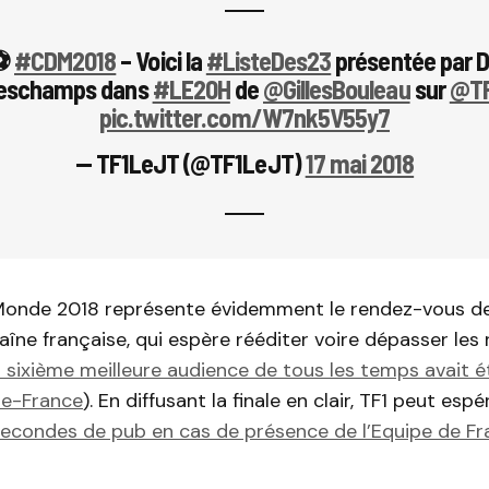
⚽
#CDM2018
– Voici la
#ListeDes23
présentée par D
eschamps dans
#LE20H
de
@GillesBouleau
sur
@TF
pic.twitter.com/W7nk5V55y7
— TF1LeJT (@TF1LeJT)
17 mai 2018
onde 2018 représente évidemment le rendez-vous de
aîne française, qui espère rééditer voire dépasser les 
 sixième meilleure audience de tous les temps avait é
ne-France
). En diffusant la finale en clair, TF1 peut es
econdes de pub en cas de présence de l’Equipe de Fr