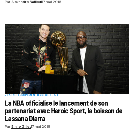
Par
Alexandre Bailleul
17 mai 2018
BASKET
EQUIPEMENTIERS
FOOTBALL
La NBA officialise le lancement de son
partenariat avec Heroic Sport, la boisson de
Lassana Diarra
Par
Emile Gillet
17 mai 2018