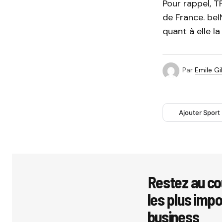
Pour rappel, T
de France. beI
quant à elle l
Par
Emile Gil
Ajouter Sport
Restez au co
les plus imp
business