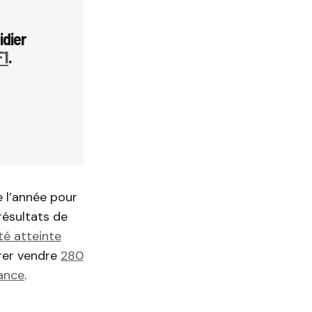
idier
1
.
 l’année pour
résultats de
té atteinte
pérer vendre
280
ance
.