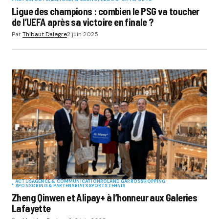
Ligue des champions : combien le PSG va toucher
de l’UEFA après sa victoire en finale ?
Par
Thibaut Dalegre
2 juin 2025
ACTUS
AGENCE & COMMUNICATION
ROLAND GARROS
SHOPPING
SPONSORING & PARTENARIATS
SPORTS
TENNIS
Zheng Qinwen et Alipay+ à l’honneur aux Galeries
Lafayette