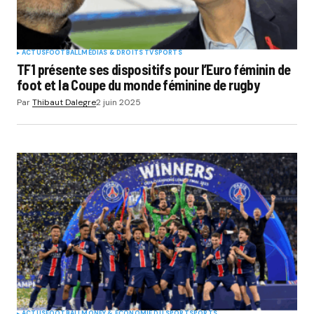
ACTUS
FOOTBALL
MÉDIAS & DROITS TV
SPORTS
TF1 présente ses dispositifs pour l’Euro féminin de
foot et la Coupe du monde féminine de rugby
Par
Thibaut Dalegre
2 juin 2025
ACTUS
FOOTBALL
MONEY & ÉCONOMIE DU SPORT
SPORTS