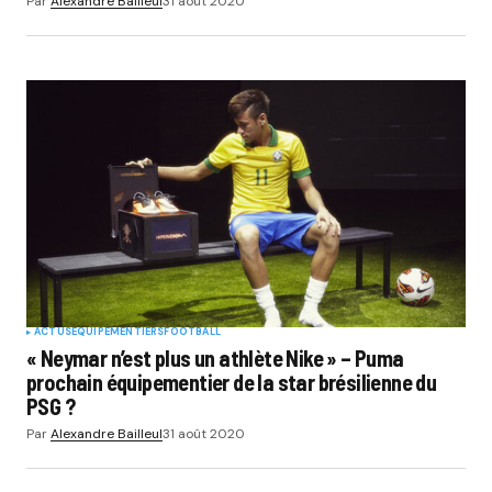
Par
Alexandre Bailleul
31 août 2020
ACTUS
EQUIPEMENTIERS
FOOTBALL
« Neymar n’est plus un athlète Nike » – Puma
prochain équipementier de la star brésilienne du
PSG ?
Par
Alexandre Bailleul
31 août 2020