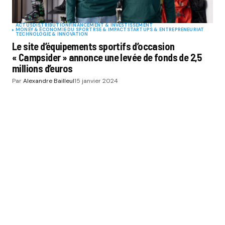
ACTUS
DISTRIBUTION
FINANCEMENT & INVESTISSEMENT
MONEY & ÉCONOMIE DU SPORT
RSE & IMPACT
STARTUPS & ENTREPRENEURIAT
TECHNOLOGIE & INNOVATION
Le site d’équipements sportifs d’occasion
« Campsider » annonce une levée de fonds de 2,5
millions d’euros
Par
Alexandre Bailleul
15 janvier 2024
SPORT BUZZ BUSINESS
CATÉGORIES
SPORTS
THÉMATIQUES