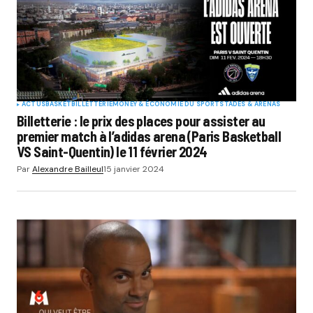
ACTUS
BASKET
BILLETTERIE
MONEY & ÉCONOMIE DU SPORT
STADES & ARENAS
Billetterie : le prix des places pour assister au
premier match à l’adidas arena (Paris Basketball
VS Saint-Quentin) le 11 février 2024
Par
Alexandre Bailleul
15 janvier 2024