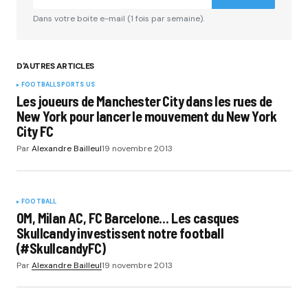
Comment
*
Dans votre boite e-mail (1 fois par semaine).
D'AUTRES ARTICLES
FOOTBALL
SPORTS US
Your Name
*
Les joueurs de Manchester City dans les rues de
New York pour lancer le mouvement du New York
City FC
Your E-mail
*
Par
Alexandre Bailleul
19 novembre 2013
Submit Comment
FOOTBALL
OM, Milan AC, FC Barcelone… Les casques
Skullcandy investissent notre football
(#SkullcandyFC)
Par
Alexandre Bailleul
19 novembre 2013