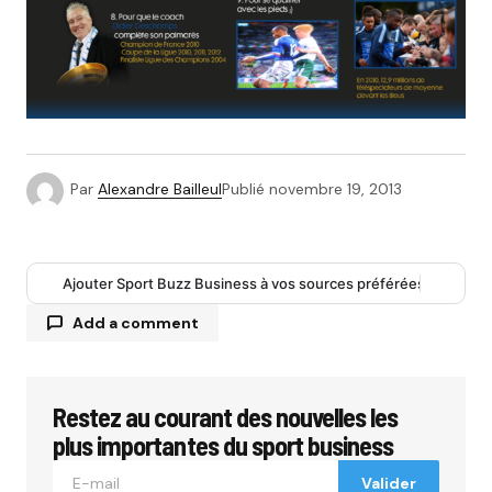
Par
Alexandre Bailleul
Publié
novembre 19, 2013
Ajouter Sport Buzz Business à vos sources préférées
Add a comment
Restez au courant des nouvelles les
Votre adresse e-mail ne sera pas publiée.
Les
champs obligatoires sont indiqués avec
*
plus importantes du sport business
Valider