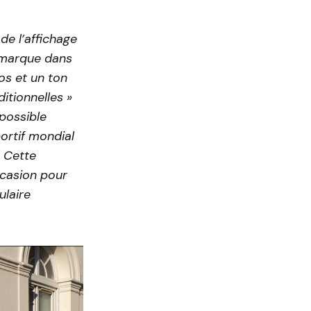
de l’affichage
a marque dans
os et un ton
itionnelles »
possible
ortif mondial
. Cette
ccasion pour
ulaire