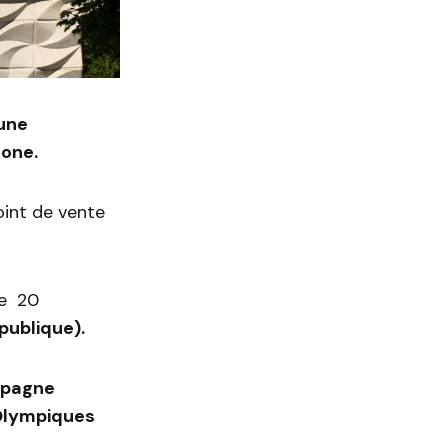
 une
one.
oint de vente
de 20
épublique).
pagne
Olympiques