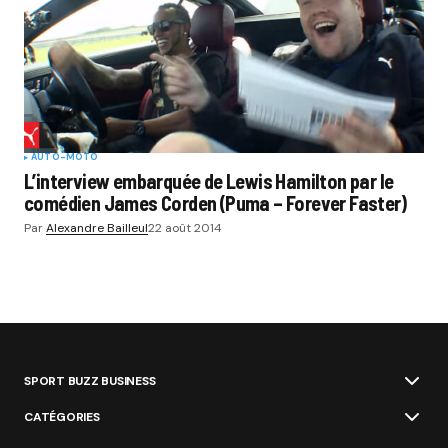
AUTO-MOTO
L’interview embarquée de Lewis Hamilton par le
comédien James Corden (Puma – Forever Faster)
Par
Alexandre Bailleul
22 août 2014
SPORT BUZZ BUSINESS
CATÉGORIES