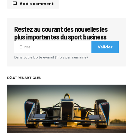
Add a comment
Restez au courant des nouvelles les
Votre adresse e-mail ne sera pas publiée.
Les
champs obligatoires sont indiqués avec
*
plus importantes du sport business
Valider
Comment
*
Dans votre boite e-mail (1 fois par semaine).
D'AUTRES ARTICLES
Your Name
*
Your E-mail
*
Submit Comment