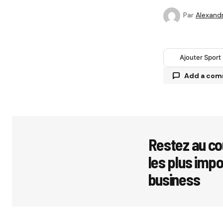
Par
Alexandr
Ajouter Sport
Add a co
Votre adres
avec
*
Restez au co
les plus imp
Comment
business
Your Name