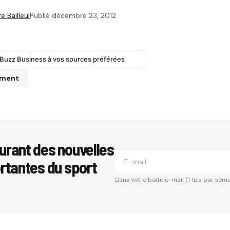
e Bailleul
Publié
décembre 23, 2012
 Buzz Business à vos sources préférées
mment
se e-mail ne sera pas publiée.
Les champs obligatoires sont i
urant des nouvelles
ortantes du sport
*
Dans votre boite e-mail (1 fois par sema
*
Your E-mail
*