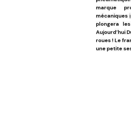
marque pro
mécaniques
plongera le
Aujourd’hui D
roues ! Le fr
une petite se