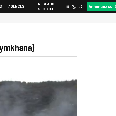
RÉSEAUX
S
AGENCES
Annoncez sur 
SOCIAUX
 Gymkhana)