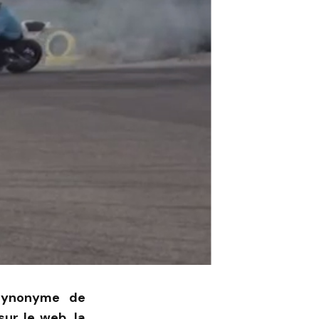
 synonyme de
ur le web, la