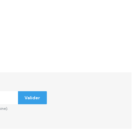
ndiqués
Valider
ine).